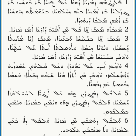
1 ܦܶܬܓܳܡܶܗ ܕܡܳܪܝܳܐ ܕܰܗܘܳܐ ܥܰܠ ܨܦܰܢܝܳܐ ܒܰܪ ܟܽܘܫܺܝ: ܒܰܪ
ܓܕܰܠܝܳܐ ܒܰܪ ܐܳܡܰܪܝܳܐ ܒܪܶܗ ܕܚܶܠܰܩܝܳܐ: ܒܝܰܘ̈ܡܳܬܶܗ ܕܝܽܘܫܺܝܳܐ
ܒܰܪ ܐܰܡܽܘܢ ܡܰܠܟܳܐ ܕܺܝܗܽܘܕܳܐ.
2 ܡܰܥܒܳܪܽܘ ܡܰܥܒܰܪ ܐ̱ܢܳܐ ܟܽܠ ܡܶܢ ܐܰܦܶܝ̈ܗ̇ ܕܰܐܪܥܳܐ ܐܳܡܰܪ ܡܳܪܝܳܐ.
3 ܡܰܥܒܰܪ ܐ̱ܢܳܐ ܒܢܰܝ̈ܢܳܫܳܐ ܘܰܒܥܺܝܪܳܐ: ܡܰܥܒܰܪ ܐ̱ܢܳܐ ܦܳܪܰܚܬܳܐ
ܕܰܫܡܰܝܳܐ: ܘܢܽܘ̈ܢܶܐ ܕܝܰܡܳܐ: ܘܬܽܘܩܠܬܳܐ ܐܰܝܬܶܐ ܥܰܠ ܚܰܛܳܝ̈ܶܐ:
ܘܰܐܘܒܶܕ ܒܢܰܝ̈ܢܳܫܳܐ ܡܶܢ ܐܰܦܶܝ̈ܗ̇ ܕܰܐܪܥܳܐ: ܐܳܡܰܪ ܡܳܪܝܳܐ.
4 ܘܰܐܪܺܝܡ ܐܺܝܕܝ ܥܰܠ ܝܺܗܽܘܕܳܐ: ܘܥܰܠ ܟܽܠܗܽܘܢ ܥܳܡܽܘܖ̈ܶܝܗ̇
ܕܽܐܘܪܺܫܠܶܡ: ܘܰܐܘܒܶܕ ܡܶܢ ܐܰܬܪܳܐ ܗܳܢܳܐ ܫܰܪܟܶܗ ܕܒܰܥܠܳܐ: ܘܰܫܡܳܐ
ܕܟܽܘܡܖ̈ܶܐ ܥܰܡ ܕܟܳܗܢ̈ܶܐ.
5 ܘܰܠܟܽܠ ܕܣܳܓܕܺܝܢ ܗ̱ܘܰܘ ܥܰܠ ܐܶܓܳܖ̈ܶܐ ܠܚܰܝ̈ܠܰܘܳܬܳܐ
ܕܰܫܡܰܝܳܐ: ܘܰܠܟܽܠ ܕܣܳܓܕܺܝܢ ܗ̱ܘܰܘ ܘܝܳܡܶܝܢ ܒܡܳܪܝܳܐ: ܘܝܳܡܶܝܢ
ܒܡܰܠܟܽܘܡ.
6 ܘܰܠܟܽܠ ܕܗܳܦܟܺܝܢ ܡܶܢ ܡܳܪܝܳܐ: ܘܰܠܟܽܠ ܕܠܳܐ ܒܳܥܶܝܢ
ܠܡܳܪܝܳܐ: ܘܠܳܐ ܡܥܰܩܒܺܝܢ ܥܠܰܘܗܝ.