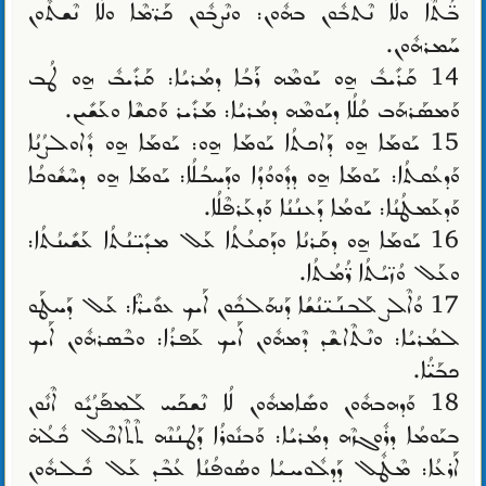
ܒ̈ܳܬܶܐ ܘܠܳܐ ܢܶܬܒܽܘܢ ܒܗܽܘܢ: ܘܢܶܨܒܽܘܢ ܟܰܖ̈ܡܶܐ ܘܠܳܐ ܢܶܫܬܽܘܢ
ܚܰܡܪܗܽܘܢ.
14 ܩܰܪܺܝܒܽ ܗ̱ܘ ܝܰܘܡܶܗ ܪܰܒܳܐ ܕܡܳܪܝܳܐ: ܩܰܪܺܝܒܽ ܗ̱ܘ ܛܳܒ
ܘܰܡܣܰܪܗܰܒ ܩܳܠܳܐ ܕܝܰܘܡܶܗ ܕܡܳܪܝܳܐ: ܡܰܪܺܝܪ ܘܰܩܫܶܐ ܘܥܰܫܺܝܢ.
15 ܝܰܘܡܰܐ ܗ̱ܘ ܕܰܐܟܬܳܐ ܝܰܘܡܰܐ ܗ̱ܘ: ܝܰܘܡܰܐ ܗ̱ܘ ܕܽܐܘܠܨܳܢܳܐ
ܘܰܕܥܳܩܬܳܐ: ܝܰܘܡܰܐ ܗ̱ܘ ܕܕܽܘܘܳܕܳܐ ܘܕܰܚܒܳܠܳܐ: ܝܰܘܡܰܐ ܗ̱ܘ ܕܚܶܫܽܘܟܳܐ
ܘܰܕܥܰܡܛܳܢܳܐ: ܝܰܘܡܳܐ ܕܰܥܢܳܢܳܐ ܘܰܕܥܰܪܦܶܠܳܐ.
16 ܝܰܘܡܰܐ ܗ̱ܘ ܕܩܰܪܢܳܐ ܘܕܰܩܥܳܬܳܐ ܥܰܠ ܡܕܺܝ̈ܢܳܬܳܐ ܥܰܫܺܝܢܳܬܳܐ:
ܘܥܰܠ ܘܳܙ̈ܝܳܬܳܐ ܖ̈ܳܡܳܬܳܐ.
17 ܘܳܐܠܶܨ ܠܰܒܢܰܝ̈ܢܳܫܳܐ ܕܰܢܗܰܠܟܽܘܢ ܐܰܝܟ ܥܘܺܝܖ̈ܶܐ: ܥܰܠ ܕܰܚܛܰܘ
ܠܡܳܪܝܳܐ: ܘܢܶܬܶܐܫܶܕ ܕܶܡܗܽܘܢ ܐܰܝܟ ܥܰܦܪܳܐ: ܘܒܶܣܪܗܽܘܢ ܐܰܝܟ
ܟܒܰܝ̈ܳܐ.
18 ܘܰܕܗܒܗܽܘܢ ܘܣܺܐܡܗܽܘܢ ܠܳܐ ܢܶܫܟܰܚ ܠܰܡܦܰܨܳܝܽܘ ܐܶܢܽܘܢ
ܒܝܰܘܡܳܐ ܕܪܽܘܓܙܶܗ ܕܡܳܪܝܳܐ: ܘܰܒܢܽܘܪܳܐ ܕܰܛܢܳܢܶܗ ܬܶܬܶܐܟܶܠ ܟܽܠܳܗ̇
ܐܰܪܥܳܐ: ܡܶܛܽܠ ܕܰܕܠܽܘܚܝܳܐ ܘܣܳܘܦܳܢܳܐ ܥܳܒܶܕ ܥܰܠ ܟܽܠܗܽܘܢ