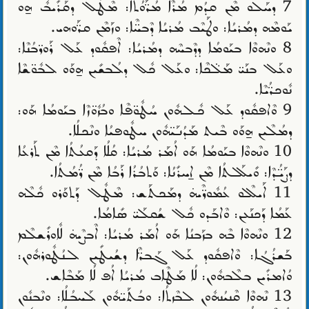
7 ܕܚܰܠܘ ܡܶܢ ܩܕܳܡ ܡܳܪܶܐ ܡܳܖ̈ܰܘܳܬܳܐ: ܡܶܛܽܠ ܕܩܰܪܺܝܒܽ ܗ̱ܘ
ܝܰܘܡܶܗ ܕܡܳܪܝܳܐ: ܘܛܰܝܶܒ ܡܳܪܝܳܐ ܕܶܒܚ̈ܶܐ: ܘܙܰܡܶܢ ܩܖ̈ܰܘܗܝ.
8 ܘܢܶܗܘܶܐ ܒܝܰܘܡܳܐ ܕܕܶܒܚܶܗ ܕܡܳܪܝܳܐ: ܐܶܦܩܽܘܕ ܥܰܠ ܪܰܘܖ̈ܒܳܢܶܐ:
ܘܥܰܠ ܒܢܰܝ̈ ܡܰܠ̈ܟܶܐ: ܘܥܰܠ ܟܽܠ ܕܠܳܒܫܺܝܢ ܗ̱ܘܰܘ ܠܒܽܘ̈ܫܶܐ
ܢܽܘܟܖ̈ܳܝܶܐ.
9 ܘܶܐܦܩܽܘܕ ܥܰܠ ܟܽܠܗܽܘܢ ܚܳܛܽܘ̈ܦܶܐ ܘܒܳܙܽܘ̈ܙܶܐ ܒܝܰܘܡܳܐ ܗܰܘ:
ܕܡܳܠܶܝܢ ܗ̱ܘܰܘ ܒܶܝܬ ܡܰܕܳܢܰܝ̈ܗܽܘܢ ܚܛܽܘܦܝܳܐ ܘܢܶܟܠܳܐ.
10 ܘܢܶܗܘܶܐ ܒܝܰܘܡܳܐ ܗܰܘ ܐܳܡܰܪ ܡܳܪܝܳܐ: ܩܳܠܳܐ ܕܰܩܥܳܬܳܐ ܡܶܢ ܬܰܪܥܳܐ
ܕܨܰܝ̈ܳܕܶܐ: ܘܺܝܠܰܠܬܳܐ ܡܶܢ ܐ̱ܚܪܺܢܳܐ: ܘܰܬܒܳܪܳܐ ܪܰܒܳܐ ܡܶܢ ܖ̈ܳܡܳܬܳܐ.
11 ܐܰܝܠܶܠܘ ܥܳܡܽܘܖ̈ܶܝܗ̇ ܕܡܰܟܬܰܫ: ܡܶܛܽܠ ܕܰܬܘܰܪܘ ܟܽܠܶܗ
ܥܰܡܳܐ ܕܰܟܢܰܥܢ: ܘܶܐܒܰܕܘ ܟܽܠ ܫܳܩܠܰܝ̈ ܣܺܐܡܳܐ.
12 ܘܢܶܗܘܶܐ ܒܶܗ ܒܙܰܒܢܳܐ ܗܰܘ ܐܳܡܰܪ ܡܳܪܝܳܐ: ܐܶܒܨܶܝܗ̇ ܠܽܐܘܪܺܫܠܶܡ
ܒܰܫܪܳܓܳܐ: ܘܶܐܦܩܽܘܕ ܥܰܠ ܓܰܒܖ̈ܶܐ ܕܫܳܝܛܺܝܢ ܠܢܳܛܽܘܪܗܽܘܢ:
ܘܳܐܡܪܺܝܢ ܒܠܶܒܗܽܘܢ: ܠܳܐ ܡܰܛܶܐܒ ܡܳܪܝܳܐ ܐܳܦ ܠܳܐ ܡܰܒܶܐܫ.
13 ܢܶܗܘܶܐ ܩܶܢܝܳܢܗܽܘܢ ܠܒܶܙܬܳܐ: ܘܒܳܬܰܝ̈ܗܽܘܢ ܠܰܚܒܳܠܳܐ: ܘܢܶܒܢܽܘܢ