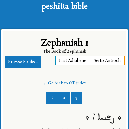
peshitta bible
Zephaniah 1
The Book of Zephaniah
East Adiabene
Serto Antioch
Browse Books ↓
← Go back to OT index
1
2
3
܀ ܨܦܢܝܐ ܐ ܀