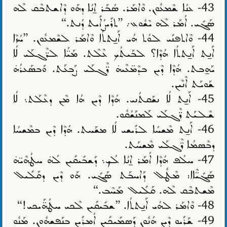
43- ܥܢܳܐ ܫܶܡܥܽܘܢ. ܘܶܐܡܰܪ. ܣܳܒܰܪ ܐ̱ܢܳܐ ܕܗܰܘ ܕܶܐܫܬܒܶܩ ܠܶܗ
ܣܰܓܺܝ. ܐܳܡܰܪ ܠܶܗ ܝܶܫܽܘܥ܇ ”ܬܪܺܝܨܳܐܺܝܬ ܕܳܢܬ.“
44- ܘܶܐܬܦܢܺܝ ܠܘܳܬ ܗܳܝ ܐܰܢ̱ܬܬܳܐ ܘܶܐܡܰܪ ܠܫܶܡܥܽܘܢ. ”ܚܳܙܶܐ
ܐܰܢ̱ܬ ܐܰܢ̱ܬܬܳܐ ܗܳܕܶܐ؟ ܠܒܰܝܬܳܟ ܥܶܠܶܬ. ܡܰܝ̈ܳܐ ܠܪ̈ܶܓܠܰܝ ܠܳܐ
ܝܰܗ̱ܒܬ. ܗܳܕܶܐ ܕܶܝܢ ܒܕܶܡ̈ܥܶܝܗ̇ ܪ̈ܶܓܠܰܝ ܨܰܒܥܰܬ. ܘܰܒܣܰܥܪܳܗ̇
ܫܰܘܝܰܬ ܐܶܢܶܝܢ.
45- ܐܰܢ̱ܬ ܠܳܐ ܢܫܰܩܬܳܢܝ. ܗܳܕܶܐ ܕܶܝܢ ܗܳܐ ܡܶܢ ܕܥܶܠܰܬ܆ ܠܳܐ
ܫܶܠܝܰܬ ܪ̈ܶܓܠܰܝ ܠܰܡܢܰܫܳܩܽܘ.
46- ܐܰܢ̱ܬ ܡܶܫܚܳܐ ܠܪܺܝܫܝ ܠܳܐ ܡܫܰܚܬ. ܗܳܕܶܐ ܕܶܝܢ ܒܡܶܫܚܳܐ
ܕܒܶܣܡܳܐ ܪ̈ܶܓܠܰܝ ܡܶܫܚܰܬ.
47- ܚܠܳܦ ܗܳܕܶܐ ܐܳܡܰܪ ܐ̱ܢܳܐ ܠܳܟ܆ ܕܰܫܒܺܝܩܺܝܢ ܠܳܗ̇ ܚܛܳܗܶܝ̈ܗ̇
ܣܰܓܺܝ̈ܶܐܐ: ܡܶܛܽܠ ܕܰܐܚܒܰܬ ܣܰܓܺܝ. ܗܰܘ ܕܶܝܢ ܕܩܰܠܺܝܠ
ܡܶܫܬܒܶܩ ܠܶܗ. ܩܰܠܺܝܠ ܡܰܚܶܒ.“
48- ܘܶܐܡܰܪ ܠܗܳܝ ܐܰܢ̱ܬܬܳܐ. ”ܫܒܺܝܩܺܝܢ ܠܶܟܝ ܚܛܳܗ̈ܰܝܟܝ!“
49- ܫܰܪܺܝܘ ܕܶܝܢ ܗܳܢܽܘܢ ܕܰܣܡܺܝܟܺܝܢ ܐܳܡܪܺܝܢ ܒܢܰܦܫܗܽܘܢ. ܡܰܢܽܘ