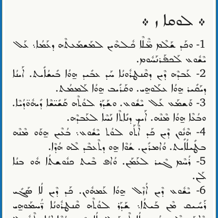
܀ ܠܘܩܐ ܙ ܀
1- ܘܟܰܕ ܫܰܠܶܡ ܡ̈ܶܠܶܐ ܟܽܠܗܶܝܢ ܠܡܰܫܡܰܥܬܶܗ ܕܥܰܡܳܐ܆ ܥܰܠ
ܝܶܫܽܘܥ ܠܰܟܦܰܪܢܰܚܽܘܡ.
2- ܥܰܒܕܶܗ ܕܶܝܢ ܕܩܶܢܛܪܽܘܢܳܐ ܚܰܕ ܥܒܺܝܕ ܗ̱ܘܳܐ ܒܺܝܫܳܐܺܝܬ. ܐܰܝܢܳܐ
ܕܝܰܩܺܝܪ ܗ̱ܘܳܐ ܥܠܰܘܗ̱ܝ. ܘܩܰܪܺܝܒ ܗ̱ܘܳܐ ܠܰܡܡܳܬ.
3- ܘܰܫܡܰܥ ܥܰܠ ܝܶܫܽܘܥ. ܘܫܰܕܰܪ ܠܘܳܬܶܗ ܩܰܫܺܝ̈ܫܶܐ ܕܺܝܗܽܘ̈ܕܳܝܶܐ.
ܘܒܳܥܶܐ ܗ̱ܘܳܐ ܡܶܢܶܗ. ܐܰܝܟ ܕܢܺܐܬܶܐ ܢܰܚܶܐ ܠܥܰܒܕܶܗ.
4- ܗܶܢܽܘܢ ܕܶܝܢ ܟܰܕ ܐܶܬܰܘ ܠܘܳܬ ܝܶܫܽܘܥ܆ ܒܳܥܶܝܢ ܗ̱ܘܰܘ ܡܶܢܶܗ
ܒܛܺܝܠܳܐܺܝܬ. ܘܳܐܡܪܺܝܢ. ܫܳܘܶܐ ܗ̱ܘ ܕܬܶܥܒܶܕ ܠܶܗ ܗܳܕܶܐ.
5- ܪܳܚܶܡ ܓܶܝܪ ܠܥܰܡܰܢ. ܘܳܐܦ ܒܶܝܬ ܟܢܽܘܫܬܳܐ ܗܽܘ ܒܢܳܐ
ܠܰܢ.
6- ܝܶܫܽܘܥ ܕܶܝܢ ܐܳܙܶܠ ܗ̱ܘܳܐ ܥܰܡܗܽܘܢ. ܟܰܕ ܕܶܝܢ ܠܳܐ ܣܰܓܺܝ
ܪܰܚܺܝܩ ܡܶܢ ܒܰܝܬܳܐ܆ ܫܰܕܰܪ ܠܘܳܬܶܗ ܩܶܢܛܪܽܘܢܳܐ ܪ̈ܳܚܡܰܘܗ̱ܝ