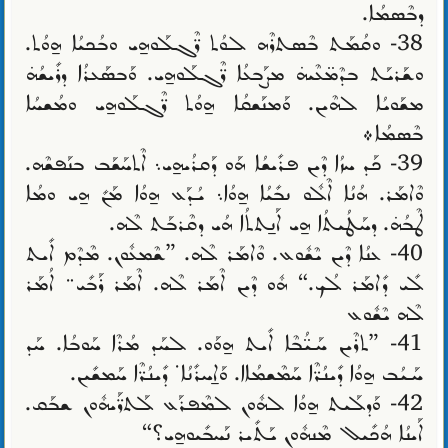
ܕܒܶܣܡܳܐ.
38- ܘܩܳܡܰܬ ܒܶܣܬܪܶܗ ܠܘܳܬ ܪ̈ܶܓܠܰܘܗ̱ܝ ܘܒܳܟܝܳܐ ܗ̱ܘܳܬ.
ܘܫܰܪܝܰܬ ܒܕܶܡ̈ܥܶܝܗ̇ ܡܨܰܒܥܳܐ ܪ̈ܶܓܠܰܘܗ̱ܝ. ܘܰܒܣܰܥܪܳܐ ܕܪܺܝܫܳܗ̇
ܡܫܰܘܝܳܐ ܠܗܶܝܢ. ܘܰܡܢܰܫܩܳܐ ܗ̱ܘܳܬ ܪ̈ܶܓܠܰܘܗ̱ܝ ܘܡܳܫܚܳܐ
ܒܶܣܡܳܐ܀
39- ܟܰܕ ܚܙܳܐ ܕܶܝܢ ܦܪܺܝܫܳܐ ܗܰܘ ܕܰܩܪܳܝܗ̱ܝ܆ ܐܶܬܚܰܫܰܒ ܒܢܰܦܫܶܗ.
ܘܶܐܡܰܪ. ܗܳܢܳܐ ܐܶܠܽܘ ܢܒܺܝܳܐ ܗ̱ܘܳܐ܆ ܝܳܕܰܥ ܗ̱ܘܳܐ ܡܰܢܺ ܗ̱ܝ ܘܡܳܐ
ܛܶܒܳܗ̇. ܕܚܰܛܳܝܬܳܐ ܗ̱ܝ ܐܰܢ̱ܬܬܳܐ ܗܳܝ ܕܩܶܪܒܰܬ ܠܶܗ.
40- ܥܢܳܐ ܕܶܝܢ ܝܶܫܽܘܥ. ܘܶܐܡܰܪ ܠܶܗ. ”ܫܶܡܥܽܘܢ. ܡܶܕܶܡ ܐܺܝܬ
ܠܺܝ ܕܺܐܡܰܪ ܠܳܟ.“ ܗܽܘ ܕܶܝܢ ܐܶܡܰܪ ܠܶܗ. ܐܶܡܰܪ ܪܰܒܺܝ܅ ܐܳܡܰܪ
ܠܶܗ ܝܶܫܽܘܥ
41- ”ܬܪܶܝܢ ܚܰܝ̈ܳܒܶܐ ܐܺܝܬ ܗ̱ܘܰܘ. ܠܚܰܕ ܡܳܪܶܐ ܚܰܘܒܳܐ. ܚܰܕ
ܚܰܝܳܒ ܗ̱ܘܳܐ ܕܺܝܢܳܪ̈ܶܐ ܚܰܡܶܫܡܳܐܐ. ܘܰܐ̱ܚܪܺܢܳܐ܁ ܕܺܝܢܳܪ̈ܶܐ ܚܰܡܫܺܝܢ.
42- ܘܰܕܠܰܝܬ ܗ̱ܘܳܐ ܠܗܽܘܢ ܠܡܶܦܪܰܥ ܠܰܬܪ̈ܰܝܗܽܘܢ ܫܒܰܩ.
ܐܰܝܢܳܐ ܗܳܟܺܝܠ ܡܶܢܗܽܘܢ ܝܰܬܺܝܪ ܢܰܚܒܺܝܘܗ̱ܝ؟“