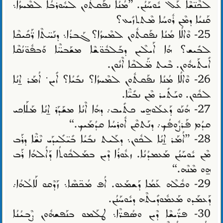
ܠܟܶܢ̈ܫܶܐ ܥܰܠ ܝܽܘܚܰܢܳܢ. ”ܡܳܢܳܐ ܢܦܰܩܬܽܘܢ ܠܚܽܘܪܒܳܐ ܠܡܶܚܙܳܐ܆
ܩܰܢܝܳܐ ܕܡܶܢ ܪܽܘܚܳܐ ܡܶܬܬܙܺܝܥ؟
25- ܘܶܐܠܳܐ ܡܳܢܳܐ ܢܦܰܩܬܽܘܢ ܠܡܶܚܙܳܐ؟ ܓܰܒܪܳܐ܆ ܕܢܰܚ̈ܬܶܐ ܪ̈ܰܟܺܝܟܶܐ
ܠܒܺܝܫ؟ ܗܳܐ ܐܰܝܠܶܝܢ ܕܒܰܠܒܽܘ̈ܫܶܐ ܡܫܰܒܚ̈ܶܐ ܘܰܒܦܽܘ̈ܢܳܩܶܐ
ܐܺܝܬܰܝܗܽܘܢ. ܒܶܝܬ ܡ̈ܰܠܟܶܐ ܐܶܢܽܘܢ.
26- ܘܶܐܠܳܐ ܡܳܢܳܐ ܢܦܰܩܬܽܘܢ ܠܡܶܚܙܳܐ؟ ܢܒܺܝܳܐ؟ ܐܺܝܢ܁ ܐܳܡܰܪ ܐ̱ܢܳܐ
ܠܟܽܘܢ. ܘܝܰܬܺܝܪ ܡܶܢ ܢܒܺܝ̈ܶܐ.
27- ܗܳܢܰܘ ܕܰܥܠܰܘܗ̱ܝ ܟܬܺܝܒ܇ ܕܗܳܐ ܐܶܢܳܐ ܡܫܰܕܰܪ ܐ̱ܢܳܐ ܡܰܠܰܐܟܝ
ܩܕܳܡ ܦܰܪܨܽܘܦܳܟ܇ ܕܢܰܬܩܶܢ ܐܽܘܪܚܳܐ ܩܕܳܡܰܝܟ.“
28- ”ܐܳܡܰܪ ܐ̱ܢܳܐ ܠܟܽܘܢ܆ ܕܠܰܝܬ ܢܒܺܝܳܐ ܒܺܝ̈ܠܺܝܕܰܝ ܢܶܫ̈ܶܐ ܕܪܰܒ
ܡܶܢ ܝܽܘܚܰܢܳܢ ܡܰܥܡܕܳܢܳܐ. ܙܥܽܘܪܳܐ ܕܶܝܢ ܒܡܰܠܟܽܘܬܳܐ ܕܰܐܠܳܗܳܐ ܪܰܒ
ܗ̱ܘ ܡܶܢܶܗ.“
29- ܘܟܽܠܶܗ ܥܰܡܳܐ ܕܰܫܡܰܥܘ. ܐܳܦ ܡܳܟ̈ܣܶܐ܆ ܙܰܕܶܩܘ ܠܰܐܠܳܗܳܐ܇
ܕܰܥܡܰܕܘ ܡܰܥܡܽܘܕܺܝܬܶܗ ܕܝܽܘܚܰܢܳܢ.
30- ܦܪ̈ܺܝܫܶܐ ܕܶܝܢ ܘܣܳܦܪ̈ܶܐ܆ ܛܠܰܡܘ ܒܢܰܦܫܗܽܘܢ ܨܶܒܝܳܢܳܐ