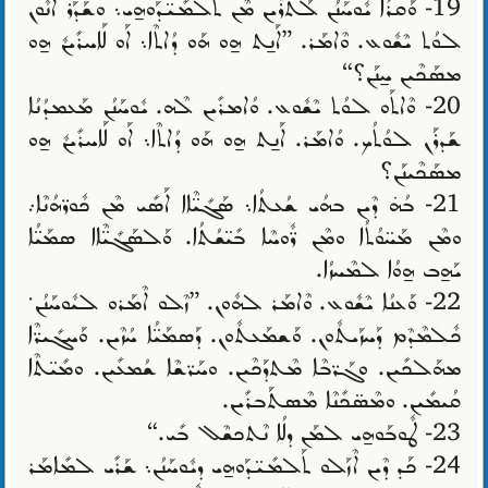
19- ܘܰܩܪܳܐ ܝܽܘܚܰܢܳܢ ܠܰܬܪܶܝܢ ܡܶܢ ܬܰܠܡܺܝ̈ܕܰܘܗ̱ܝ܆ ܘܫܰܕܰܪ ܐܶܢܽܘܢ
ܠܘܳܬ ܝܶܫܽܘܥ. ܘܶܐܡܰܪ. ”ܐܰܢ̱ܬ ܗ̱ܘ ܗܰܘ ܕܳܐܬܶܐ܆ ܐܰܘ ܠܰܐܚܪܺܝܢܽ ܗ̱ܘ
ܡܣܰܟܶܝܢ ܚ̱ܢܰܢ؟“
20- ܘܶܐܬܰܘ ܠܘܳܬ ܝܶܫܽܘܥ. ܘܳܐܡܪܺܝܢ ܠܶܗ. ܝܽܘܚܰܢܳܢ ܡܰܥܡܕܳܢܳܐ
ܫܰܕܪܰܢ ܠܘܳܬܳܟ. ܘܳܐܡܰܪ. ܐܰܢ̱ܬ ܗ̱ܘ ܗܰܘ ܕܳܐܬܶܐ܆ ܐܰܘ ܠܰܐܚܪܺܝܢܽ ܗ̱ܘ
ܡܣܰܟܶܝܢܰܢ؟
21- ܒܳܗ̇ ܕܶܝܢ ܒܗܳܝ ܫܳܥܬܳܐ܆ ܣܰܓܺܝ̈ܶܐܐ ܐܰܣܺܝ ܡܶܢ ܟܽܘܪ̈ܗܳܢܶܐ܇
ܘܡܶܢ ܡܰܚ̈ܘܳܬܳܐ ܘܡܶܢ ܪ̈ܽܘܚܶܐ ܒܺܝ̈ܫܳܬܳܐ. ܘܰܠܣܰܓܺܝ̈ܶܐܐ ܣܡܰܝ̈ܳܐ
ܝܰܗ̱ܒ ܗ̱ܘܳܐ ܠܡܶܚܙܳܐ.
22- ܘܰܥܢܳܐ ܝܶܫܽܘܥ. ܘܶܐܡܰܪ ܠܗܽܘܢ. ”ܙܶܠܘ ܐܶܡܰܪܘ ܠܝܽܘܚܰܢܳܢ܁
ܟܽܠܡܶܕܶܡ ܕܰܚܙܰܝܬܽܘܢ. ܘܰܫܡܰܥܬܽܘܢ. ܕܰܣܡܰܝ̈ܳܐ ܚܳܙܶܝܢ. ܘܰܚܓܺܝܪ̈ܶܐ
ܡܗܰܠܟܺܝܢ. ܘܓܰܪ̈ܒܶܐ ܡܶܬܕܰܟܶܝܢ. ܘܚܰܪ̈ܫܶܐ ܫܳܡܥܺܝܢ. ܘܡܺܝ̈ܬܶܐ
ܩܳܝܡܺܝܢ. ܘܡܶܣ̈ܟܺܢܶܐ ܡܶܣܬܰܒܪܺܝܢ.
23- ܛܽܘܒܰܘܗ̱ܝ ܠܡܰܢ ܕܠܳܐ ܢܶܬܟܫܶܠ ܒܺܝ.“
24- ܟܰܕ ܕܶܝܢ ܐܶܙܰܠܘ ܬܰܠܡܺܝ̈ܕܰܘܗ̱ܝ ܕܝܽܘܚܰܢܳܢ܆ ܫܰܪܺܝ ܠܡܺܐܡܰܪ