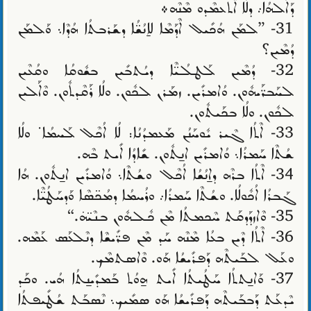
ܕܰܐܠܳܗܳܐ܇ ܕܠܳܐ ܐܶܬܥܡܶܕܘ ܡܶܢܶܗ܀
31- ”ܠܡܰܢ ܗܳܟܺܝܠ ܐܶܕܰܡܶܐ ܠܐ̱ܢܳܫ̈ܳܐ ܕܫܰܪܒܬܳܐ ܗܳܕܶܐ܆ ܘܰܠܡܰܢ
ܕܳܡܶܝܢ؟
32- ܕܳܡܶܝܢ ܠܰܛܠܳܝ̈ܶܐ ܕܝܳܬܒܺܝܢ ܒܫܽܘܩܳܐ ܘܩܳܥܶܝܢ
ܠܚܰܒܪ̈ܰܝܗܽܘܢ. ܘܳܐܡܪܺܝܢ. ܙܡܰܪܢ ܠܟܽܘܢ. ܘܠܳܐ ܪܰܩܶܕܬܽܘܢ. ܘܶܐܠܰܝܢ
ܠܟܽܘܢ. ܘܠܳܐ ܒܟܰܝܬܽܘܢ.
33- ܐܶܬܳܐ ܓܶܝܪ ܝܽܘܚܰܢܳܢ ܡܰܥܡܕܳܢܳܐ: ܠܳܐ ܐܳܟܶܠ ܠܰܚܡܳܐ܁ ܘܠܳܐ
ܫܳܬܶܐ ܚܰܡܪܳܐ܆ ܘܳܐܡܪܺܝܢ ܐܢ̱ܬܽܘܢ. ܫܺܐܕܳܐ ܐܺܝܬ ܒܶܗ.
34- ܐܶܬܳܐ ܒܪܶܗ ܕܐ̱ܢܳܫܳܐ ܐܳܟܶܠ ܘܫܳܬܶܐ܆ ܘܳܐܡܪܺܝܢ ܐܢ̱ܬܽܘܢ. ܗܳܐ
ܓܰܒܪܳܐ ܐܳܟܽܘܠܳܐ. ܘܫܳܬܶܐ ܚܰܡܪܳܐ܇ ܘܪܳܚܡܳܐ ܕܡܳܟ̈ܣܶܐ ܘܰܕܚܰܛܳܝ̈ܶܐ.
35- ܘܶܐܙܕܰܕܩܰܬ ܚܶܟܡܬܳܐ ܡܶܢ ܟܽܠܗܽܘܢ ܒܢܶܝ̈ܗ̇.“
36- ܐܶܬܳܐ ܕܶܝܢ ܒܥܳܐ ܡܶܢܶܗ ܚܰܕ ܡܶܢ ܦܪ̈ܺܝܫܶܐ ܕܢܶܠܥܰܣ ܥܰܡܶܗ.
ܘܥܰܠ ܠܒܰܝܬܶܗ ܕܰܦܪܺܝܫܳܐ ܗܰܘ. ܘܶܐܣܬܡܶܟ.
37- ܘܰܐܢ̱ܬܬܳܐ ܚܰܛܳܝܬܳܐ ܐܺܝܬ ܗ̱ܘܳܬ ܒܰܡܕܺܝܢ̱ܬܳܐ ܗܳܝ. ܘܟܰܕ
ܝܶܕܥܰܬ ܕܰܒܒܰܝܬܶܗ ܕܰܦܪܺܝܫܳܐ ܗܰܘ ܣܡܺܝܟ܆ ܢܶܣܒܰܬ ܫܳܛܺܝܦܬܳܐ