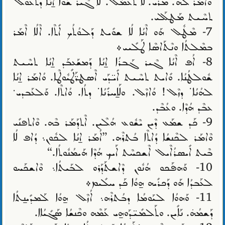
ܘܶܐܡܰܪ ܠܶܗ. ܡܳܪܝ. ܠܳܐ ܬܶܥܡܰܠ. ܠܳܐ ܓܶܝܪ ܫܳܘܶܐ ܐ̱ܢܳܐ ܕܬܶܥܽܘܠ
ܬܚܶܝܬ ܡܰܛܠܰܠܝ.
7- ܡܶܛܽܠ ܗܰܘ ܐܶܢܳܐ ܠܳܐ ܫܘܺܝܬ ܕܰܠܘܳܬܳܟ ܐܺܬܶܐ. ܐܶܠܳܐ ܐܶܡܰܪ
ܒܡܶܠܬܳܐ ܘܢܶܬܰܐܣܶܐ ܛܰܠܺܝܝ܀
8- ܐܳܦ ܐܶܢܳܐ ܓܶܝܪ ܓܰܒܪܳܐ ܐ̱ܢܳܐ ܕܰܡܫܰܥܒܰܕ ܐ̱ܢܳܐ ܬܚܶܝܬ
ܫܽܘܠܛܳܢܳܐ. ܘܺܐܝܬ ܬܚܶܝܬ ܐܺܝ̈ܕܰܝ ܐܶܣܛܪ̈ܰܛܺܝܽܘܛܶܐ. ܘܳܐܡܰܪ ܐ̱ܢܳܐ
ܠܗܳܢܳܐ܁ ܕܙܶܠ! ܘܳܐܙܶܠ. ܘܠܰܐ̱ܚܪܺܢܳܐ܁ ܕܬܳܐ. ܘܳܐܬܶܐ. ܘܰܠܥܰܒܕܝ܁
ܥܒܶܕ ܗܳܕܶܐ. ܘܥܳܒܶܕ.
9- ܟܰܕ ܫܡܰܥ ܕܶܝܢ ܝܶܫܽܘܥ ܗܳܠܶܝܢ. ܐܶܬܕܰܡܰܪ ܒܶܗ. ܘܶܐܬܦܢܺܝ
ܘܶܐܡܰܪ ܠܟܶܢܫܳܐ ܕܳܐܬܶܐ ܒܳܬܪܶܗ. ”ܐܳܡܰܪ ܐ̱ܢܳܐ ܠܟܽܘܢ܆ ܕܳܐܦ ܠܳܐ
ܒܶܝܬ ܐܺܝܣܪܳܐܶܝܠ ܐܶܫܟܚܶܬ ܐܰܝܟ ܗܳܕܶܐ ܗܰܝܡܳܢܽܘܬܳܐ.“
10- ܘܰܗܦܰܟܘ ܗܳܢܽܘܢ ܕܶܐܫܬܰܕܰܪܘ ܠܒܰܝܬܳܐ܆ ܘܶܐܫܟܰܚܘ
ܠܥܰܒܕܳܐ ܗܰܘ ܕܰܟܪܺܝܗ ܗ̱ܘܳܐ ܟܰܕ ܚܠܺܝܡ܀
11- ܘܰܗܘܳܐ ܠܝܰܘܡܳܐ ܕܒܳܬܪܶܗ܆ ܐܳܙܶܠ ܗ̱ܘܳܐ ܠܰܡܕܺܝܢ̱ܬܳܐ
ܕܰܫܡܳܗ̇. ܢܰܐܺܝܢ. ܘܬܰܠܡܺܝ̈ܕܰܘܗ̱ܝ ܥܰܡܶܗ ܘܟܶܢܫܳܐ ܣܰܓܺܝܳܐܐ.