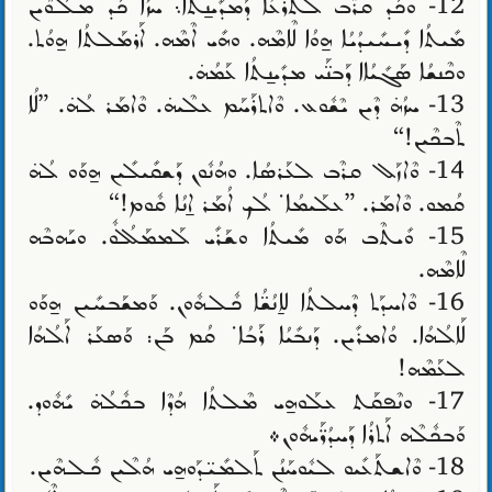
12- ܘܟܰܕ ܩܪܶܒ ܠܬܰܪܥܳܐ ܕܰܡܕܺܝܢ̱ܬܳܐ܆ ܚܙܳܐ ܟܰܕ ܡܠܰܘܶܝܢ
ܡܺܝܬܳܐ ܕܺܝܚܺܝܕܳܝܳܐ ܗ̱ܘܳܐ ܠܶܐܡܶܗ. ܘܗܺܝ ܐܶܡܶܗ. ܐܰܪܡܰܠܬܳܐ ܗ̱ܘܳܬ.
ܘܟܶܢܫܳܐ ܣܰܓܺܝܳܐܐ ܕܰܒܢ̈ܰܝ ܡܕܺܝܢ̱ܬܳܐ ܥܰܡܳܗ̇.
13- ܚܙܳܗ̇ ܕܶܝܢ ܝܶܫܽܘܥ. ܘܶܐܬܪܰܚܰܡ ܥܠܶܝܗ̇. ܘܶܐܡܰܪ ܠܳܗ̇. ”ܠܳܐ
ܬܶܒܟܶܝܢ!“
14- ܘܶܐܙܰܠ ܩܪܶܒ ܠܥܰܪܣܳܐ. ܘܗܳܢܽܘܢ ܕܰܫܩܺܝܠܺܝܢ ܗ̱ܘܰܘ ܠܳܗ̇
ܩܳܡܘ. ܘܶܐܡܰܪ. ”ܥܠܰܝܡܳܐ܁ ܠܳܟ ܐܳܡܰܪ ܐ̱ܢܳܐ ܩܽܘܡ!“
15- ܘܺܝܬܶܒ ܗܰܘ ܡܺܝܬܳܐ ܘܫܰܪܺܝ ܠܰܡܡܰܠܳܠܽܘ. ܘܝܰܗܒܶܗ
ܠܶܐܡܶܗ.
16- ܘܶܐܚܕܰܬ ܕܶܚܠܬܳܐ ܠܐ̱ܢܳܫ̈ܳܐ ܟܽܠܗܽܘܢ. ܘܰܡܫܰܒܚܺܝܢ ܗ̱ܘܰܘ
ܠܰܐܠܳܗܳܐ. ܘܳܐܡܪܺܝܢ. ܕܰܢܒܺܝܳܐ ܪܰܒܳܐ܁ ܩܳܡ ܒܰܢ: ܘܰܣܥܰܪ ܐܰܠܳܗܳܐ
ܠܥܰܡܶܗ!
17- ܘܢܶܦܩܰܬ ܥܠܰܘܗ̱ܝ ܡܶܠܬܳܐ ܗܳܕܶܐ ܒܟܽܠܳܗ̇ ܝܺܗܽܘܕ.
ܘܰܒܟܽܠܶܗ ܐܰܬܪܳܐ ܕܰܚܕܳܪ̈ܰܝܗܽܘܢ܀
18- ܘܶܐܫܬܰܥܺܝܘ ܠܝܽܘܚܰܢܳܢ ܬܰܠܡܺܝ̈ܕܰܘܗ̱ܝ ܗܳܠܶܝܢ ܟܽܠܗܶܝܢ.